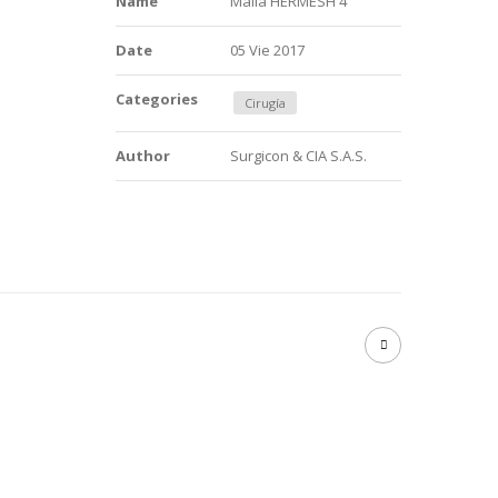
Name
Malla HERMESH 4
Date
05 Vie 2017
Categories
Cirugía
Author
Surgicon & CIA S.A.S.