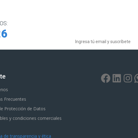
OS:
Boletín de noticias
26
Facebo
Link
In
te
enos
s Frecuentes
 de Protección de Datos
bles y condiciones comerciales
 de transparencia y ética