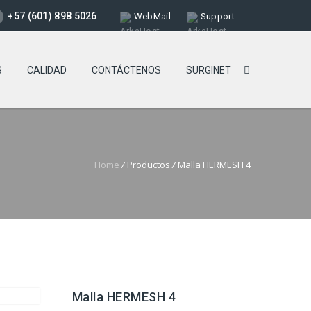
+57 (601) 898 5026
WebMail
Support
S
CALIDAD
CONTÁCTENOS
SURGINET
Home
/
Productos
/
Malla HERMESH 4
Malla HERMESH 4