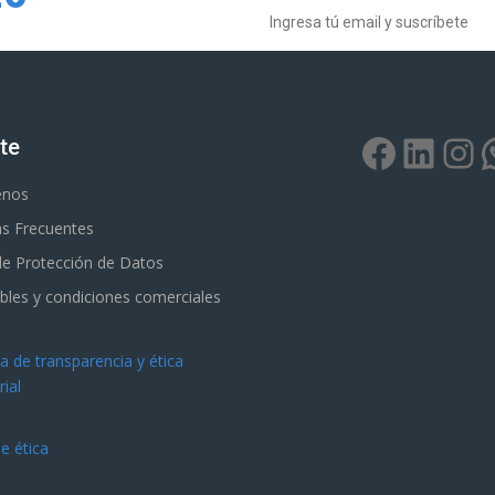
Facebo
Link
In
te
enos
s Frecuentes
 de Protección de Datos
bles y condiciones comerciales
 de transparencia y ética
ial
e ética