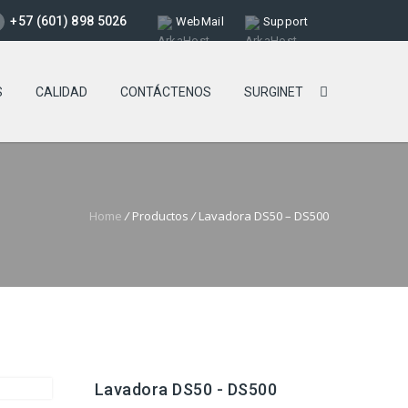
+57 (601) 898 5026
WebMail
Support
S
CALIDAD
CONTÁCTENOS
SURGINET
Home
/
Productos
/
Lavadora DS50 – DS500
Lavadora DS50 - DS500