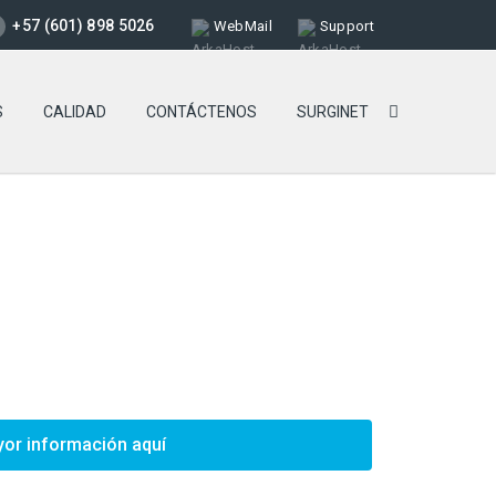
+57 (601) 898 5026
WebMail
Support
S
CALIDAD
CONTÁCTENOS
SURGINET
or información aquí