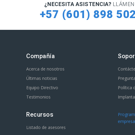
¿NECESITA ASISTENCIA?
LLÁMEN
+57 (601) 898 50
Compañía
Sopor
Acerca de nosotros
Contáct
Últimas noticias
Pregunta
Equipo Directivo
Política
Testimonios
Implanta
Recursos
Programa
empresar
Listado de asesores