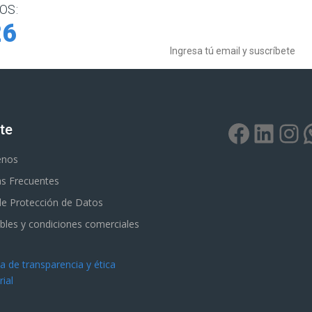
OS:
Boletín de noticias
26
te
enos
s Frecuentes
 de Protección de Datos
bles y condiciones comerciales
 de transparencia y ética
ial