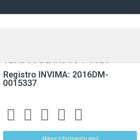
SISTEMA DE AGUJAS PARA
BIOPSIA Y/O ASPIRACIÓN DE
TEJIDOS BLANDOS Y ÓSEO
Registro INVIMA: 2016DM-
0015337
Mayor información aquí