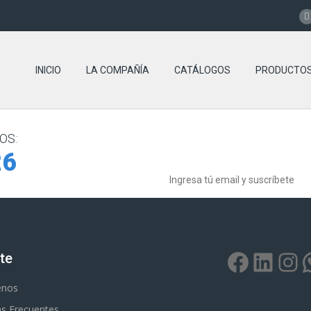
INICIO
LA COMPAÑÍA
CATÁLOGOS
PRODUCTO
OS:
Boletín de noticias
26
te
enos
s Frecuentes