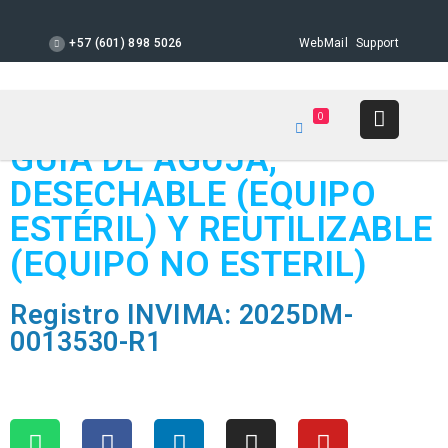
+57 (601) 898 5026
WebMail
Support
0
GUÍA DE AGUJA,
DESECHABLE (EQUIPO
ESTÉRIL) Y REUTILIZABLE
(EQUIPO NO ESTERIL)
Registro INVIMA: 2025DM-
0013530-R1