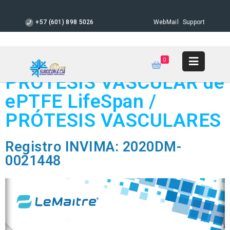
+57 (601) 898 5026
WebMail
Support
0
PRÓTESIS VASCULAR de
ePTFE LifeSpan /
PRÓTESIS VASCULARES
Registro INVIMA: 2020DM-
0021448