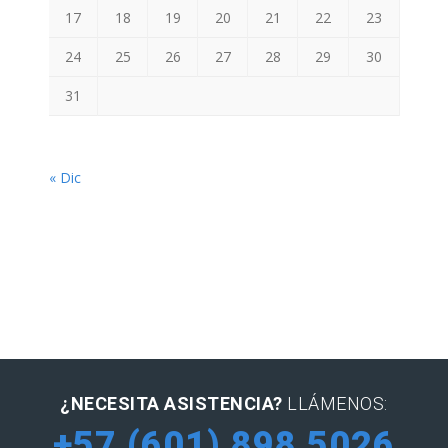
17
18
19
20
21
22
23
24
25
26
27
28
29
30
31
« Dic
¿NECESITA ASISTENCIA?
LLÁMENOS:
+57 (601) 898 5026