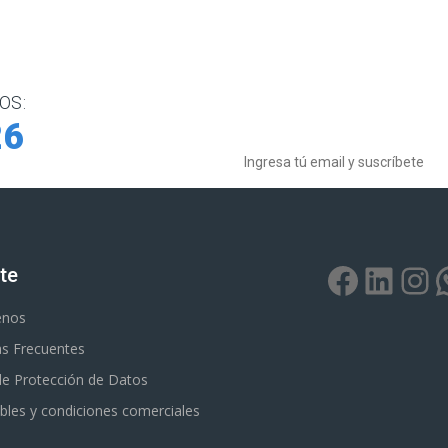
OS:
Boletín de noticias
26
te
enos
s Frecuentes
 de Protección de Datos
bles y condiciones comerciales