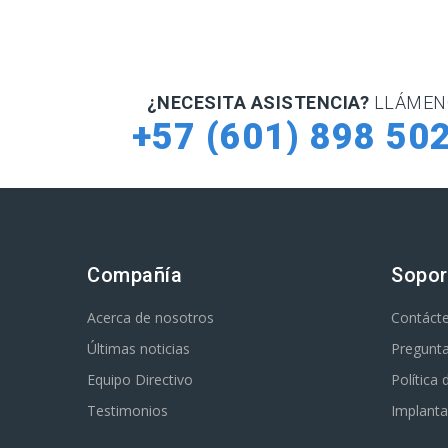
¿NECESITA ASISTENCIA?
LLÁMEN
+57 (601) 898 50
Compañía
Sopor
Acerca de nosotros
Contáct
Últimas noticias
Pregunta
Equipo Directivo
Política
Testimonios
Implanta