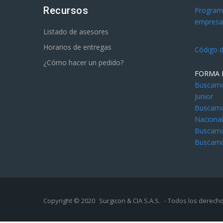
Recursos
Programa
empresar
Listado de asesores
Horarios de entregas
Código d
¿Cómo hacer un pedido?
FORMA 
Buscamos
Junior
Buscamos
Naciona
Buscamos
Buscamo
Copyright © 2020
Surgicon & CIA S.A.S.
- Todos los derech